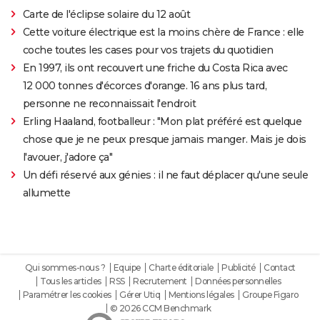
Carte de l'éclipse solaire du 12 août
Cette voiture électrique est la moins chère de France : elle
coche toutes les cases pour vos trajets du quotidien
En 1997, ils ont recouvert une friche du Costa Rica avec
12 000 tonnes d'écorces d'orange. 16 ans plus tard,
personne ne reconnaissait l'endroit
Erling Haaland, footballeur : "Mon plat préféré est quelque
chose que je ne peux presque jamais manger. Mais je dois
l'avouer, j'adore ça"
Un défi réservé aux génies : il ne faut déplacer qu'une seule
allumette
Qui sommes-nous ?
Equipe
Charte éditoriale
Publicité
Contact
Tous les articles
RSS
Recrutement
Données personnelles
Paramétrer les cookies
Gérer Utiq
Mentions légales
Groupe Figaro
© 2026 CCM Benchmark