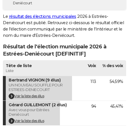
Deniécourt
City break
Voyage de noces
Climat
Destinations
Voyage nature
Forum
+
PHOTO
Le
résultat des élections municipales
2026 à Estrées-
GUIDES D'ACHAT
Deniécourt est publié. Retrouvez ci-dessous le résultat officiel
de l'élection communiqué par le ministère de l'Intérieur et le
BONS PLANS
nom du maire d'Estrées-Deniécourt.
CARTE DE VOEUX
Résultat de l'élection municipale 2026 à
Carte Bonne année
Carte Pâques
Carte de Noël
Carte Saint-Valentin
Carte d'anniversaire
Estrées-Deniécourt [DEFINITIF]
DICTIONNAIRE
Biographies
Expressions
Dictionnaire
Citations
Proverbes
Tête de liste
Voix
% des voix
PROGRAMME TV
Liste
COPAINS D'AVANT
Bertrand VIGNON (9 élus)
113
54,59%
UN NOUVEAU SOUFFLE POUR
Se connecter
Collèges
Universités
Service militaire
S'inscrire
Lycées
Primaires
Entreprises
Avis de recherche
AVIS DE DÉCÈS
ESTREES-DENIECOURT
Voir la liste des élus
FORUM
Gérard GUILLEMONT (2 élus)
94
45,41%
Avec vous pour Estrées
Lifestyle
Sport
Television
Cinema
Bricolage
Culture
Auto
Voyage
Deniécourt
Voir la liste des élus