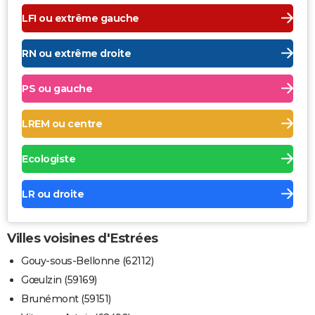
LFI ou extrême gauche
RN ou extrême droite
PS ou gauche
LREM ou centre
Ecologiste
LR ou droite
Villes voisines d'Estrées
Gouy-sous-Bellonne (62112)
Gœulzin (59169)
Brunémont (59151)