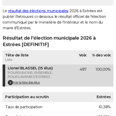
City break
Voyage de noces
Climat
Destinations
Voyage nature
Forum
+
PHOTO
Le
résultat des élections municipales
2026 à Estrées est
publié. Retrouvez ci-dessous le résultat officiel de l'élection
GUIDES D'ACHAT
communiqué par le ministère de l'Intérieur et le nom du
BONS PLANS
maire d'Estrées.
Résultat de l'élection municipale 2026 à
CARTE DE VOEUX
Estrées [DEFINITIF]
Carte Bonne année
Carte Pâques
Carte de Noël
Carte Saint-Valentin
Carte d'anniversaire
DICTIONNAIRE
Tête de liste
Voix
% des voix
Biographies
Expressions
Dictionnaire
Citations
Proverbes
PROGRAMME TV
Liste
Lionel BLASSEL (15 élus)
497
100,00%
COPAINS D'AVANT
POURSUIVONS, ENSEMBLE,
POUR L'AVENIR D'ESTREES
Se connecter
Collèges
Universités
Service militaire
S'inscrire
Lycées
Primaires
Entreprises
Avis de recherche
AVIS DE DÉCÈS
Voir la liste des élus
FORUM
Participation au scrutin
Estrées
Lifestyle
Sport
Television
Cinema
Bricolage
Culture
Auto
Voyage
Taux de participation
61,38%