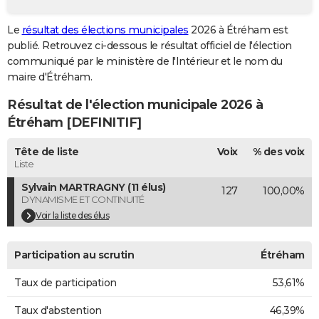
City break
Voyage de noces
Climat
Destinations
Voyage nature
Forum
+
PHOTO
Le
résultat des élections municipales
2026 à Étréham est
publié. Retrouvez ci-dessous le résultat officiel de l'élection
GUIDES D'ACHAT
communiqué par le ministère de l'Intérieur et le nom du
BONS PLANS
maire d'Étréham.
Résultat de l'élection municipale 2026 à
CARTE DE VOEUX
Étréham [DEFINITIF]
Carte Bonne année
Carte Pâques
Carte de Noël
Carte Saint-Valentin
Carte d'anniversaire
DICTIONNAIRE
Tête de liste
Voix
% des voix
Biographies
Expressions
Dictionnaire
Citations
Proverbes
PROGRAMME TV
Liste
Sylvain MARTRAGNY (11 élus)
127
100,00%
COPAINS D'AVANT
DYNAMISME ET CONTINUITÉ
Se connecter
Collèges
Universités
Service militaire
S'inscrire
Lycées
Primaires
Entreprises
Avis de recherche
Voir la liste des élus
AVIS DE DÉCÈS
FORUM
Participation au scrutin
Étréham
Lifestyle
Sport
Television
Cinema
Bricolage
Culture
Auto
Voyage
Taux de participation
53,61%
Taux d'abstention
46,39%