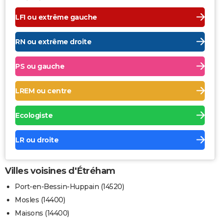
LFI ou extrême gauche
RN ou extrême droite
PS ou gauche
LREM ou centre
Ecologiste
LR ou droite
Villes voisines d'Étréham
Port-en-Bessin-Huppain (14520)
Mosles (14400)
Maisons (14400)