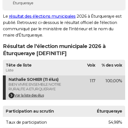
Éturqueraye
City break
Voyage de noces
Climat
Destinations
Voyage nature
Forum
+
PHOTO
Le
résultat des élections municipales
2026 à Éturqueraye est
GUIDES D'ACHAT
publié. Retrouvez ci-dessous le résultat officiel de l'élection
communiqué par le ministère de l'Intérieur et le nom du
BONS PLANS
maire d'Éturqueraye.
CARTE DE VOEUX
Résultat de l'élection municipale 2026 à
Carte Bonne année
Carte Pâques
Carte de Noël
Carte Saint-Valentin
Carte d'anniversaire
Éturqueraye [DEFINITIF]
DICTIONNAIRE
Biographies
Expressions
Dictionnaire
Citations
Proverbes
Tête de liste
Voix
% des voix
PROGRAMME TV
Liste
COPAINS D'AVANT
Nathalie SOHIER (11 élus)
117
100,00%
BIEN VIVRE ENSEMBLE NOTRE
Se connecter
Collèges
Universités
Service militaire
S'inscrire
Lycées
Primaires
Entreprises
Avis de recherche
AVIS DE DÉCÈS
RURALITE A ETURQUERAYE
Voir la liste des élus
FORUM
Lifestyle
Sport
Television
Cinema
Bricolage
Culture
Auto
Voyage
Participation au scrutin
Éturqueraye
Taux de participation
54,98%