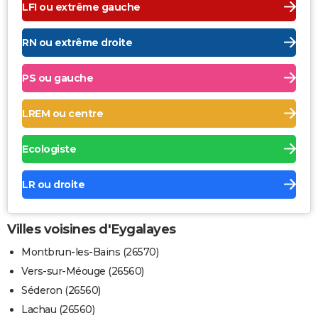
LFI ou extrême gauche
RN ou extrême droite
PS ou gauche
LREM ou centre
Ecologiste
LR ou droite
Villes voisines d'Eygalayes
Montbrun-les-Bains (26570)
Vers-sur-Méouge (26560)
Séderon (26560)
Lachau (26560)