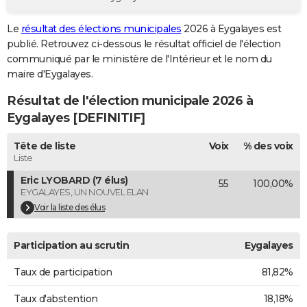
City break
Voyage de noces
Climat
Destinations
Voyage nature
Forum
+
PHOTO
Le
résultat des élections municipales
2026 à Eygalayes est
publié. Retrouvez ci-dessous le résultat officiel de l'élection
GUIDES D'ACHAT
communiqué par le ministère de l'Intérieur et le nom du
BONS PLANS
maire d'Eygalayes.
Résultat de l'élection municipale 2026 à
CARTE DE VOEUX
Eygalayes [DEFINITIF]
Carte Bonne année
Carte Pâques
Carte de Noël
Carte Saint-Valentin
Carte d'anniversaire
DICTIONNAIRE
Tête de liste
Voix
% des voix
Biographies
Expressions
Dictionnaire
Citations
Proverbes
PROGRAMME TV
Liste
Eric LYOBARD (7 élus)
55
100,00%
COPAINS D'AVANT
EYGALAYES, UN NOUVEL ELAN
Se connecter
Collèges
Universités
Service militaire
S'inscrire
Lycées
Primaires
Entreprises
Avis de recherche
Voir la liste des élus
AVIS DE DÉCÈS
FORUM
Participation au scrutin
Eygalayes
Lifestyle
Sport
Television
Cinema
Bricolage
Culture
Auto
Voyage
Taux de participation
81,82%
Taux d'abstention
18,18%