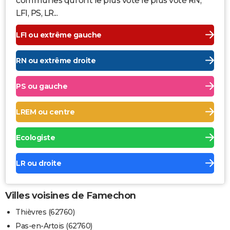
communes qui ont le plus voté le plus voté RN,
LFI, PS, LR...
LFI ou extrême gauche
RN ou extrême droite
PS ou gauche
LREM ou centre
Ecologiste
LR ou droite
Villes voisines de Famechon
Thièvres (62760)
Pas-en-Artois (62760)