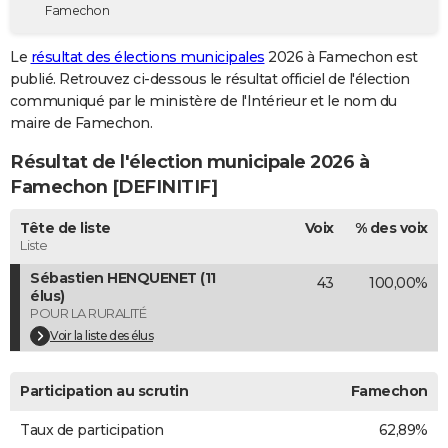
Famechon
City break
Voyage de noces
Climat
Destinations
Voyage nature
Forum
+
PHOTO
Le
résultat des élections municipales
2026 à Famechon est
GUIDES D'ACHAT
publié. Retrouvez ci-dessous le résultat officiel de l'élection
communiqué par le ministère de l'Intérieur et le nom du
BONS PLANS
maire de Famechon.
CARTE DE VOEUX
Résultat de l'élection municipale 2026 à
Carte Bonne année
Carte Pâques
Carte de Noël
Carte Saint-Valentin
Carte d'anniversaire
Famechon [DEFINITIF]
DICTIONNAIRE
Biographies
Expressions
Dictionnaire
Citations
Proverbes
Tête de liste
Voix
% des voix
PROGRAMME TV
Liste
COPAINS D'AVANT
Sébastien HENQUENET (11
43
100,00%
élus)
Se connecter
Collèges
Universités
Service militaire
S'inscrire
Lycées
Primaires
Entreprises
Avis de recherche
AVIS DE DÉCÈS
POUR LA RURALITÉ
Voir la liste des élus
FORUM
Lifestyle
Sport
Television
Cinema
Bricolage
Culture
Auto
Voyage
Participation au scrutin
Famechon
Taux de participation
62,89%