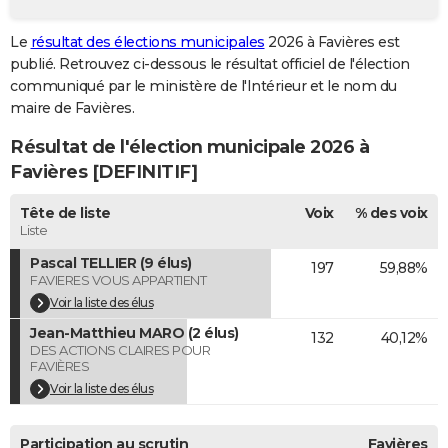
City break
Voyage de noces
Climat
Destinations
Voyage nature
Forum
+
PHOTO
Le
résultat des élections municipales
2026 à Favières est
publié. Retrouvez ci-dessous le résultat officiel de l'élection
GUIDES D'ACHAT
communiqué par le ministère de l'Intérieur et le nom du
BONS PLANS
maire de Favières.
Résultat de l'élection municipale 2026 à
CARTE DE VOEUX
Favières [DEFINITIF]
Carte Bonne année
Carte Pâques
Carte de Noël
Carte Saint-Valentin
Carte d'anniversaire
DICTIONNAIRE
Tête de liste
Voix
% des voix
Biographies
Expressions
Dictionnaire
Citations
Proverbes
PROGRAMME TV
Liste
Pascal TELLIER (9 élus)
197
59,88%
COPAINS D'AVANT
FAVIERES VOUS APPARTIENT
Se connecter
Collèges
Universités
Service militaire
S'inscrire
Lycées
Primaires
Entreprises
Avis de recherche
Voir la liste des élus
AVIS DE DÉCÈS
Jean-Matthieu MARO (2 élus)
132
40,12%
FORUM
DES ACTIONS CLAIRES POUR
FAVIÈRES
Lifestyle
Sport
Television
Cinema
Bricolage
Culture
Auto
Voyage
Voir la liste des élus
Participation au scrutin
Favières