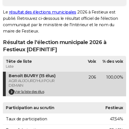
City break
Voyage de noces
Climat
Destinations
Voyage nature
Forum
+
PHOTO
Le
résultat des élections municipales
2026 à Festieux est
publié. Retrouvez ci-dessous le résultat officiel de l'élection
GUIDES D'ACHAT
communiqué par le ministère de l'Intérieur et le nom du
BONS PLANS
maire de Festieux.
Résultat de l'élection municipale 2026 à
CARTE DE VOEUX
Festieux [DEFINITIF]
Carte Bonne année
Carte Pâques
Carte de Noël
Carte Saint-Valentin
Carte d'anniversaire
DICTIONNAIRE
Tête de liste
Voix
% des voix
Biographies
Expressions
Dictionnaire
Citations
Proverbes
PROGRAMME TV
Liste
Benoît BUVRY (15 élus)
206
100,00%
COPAINS D'AVANT
AGIR AUJOURD'HUI POUR
DEMAIN
Se connecter
Collèges
Universités
Service militaire
S'inscrire
Lycées
Primaires
Entreprises
Avis de recherche
AVIS DE DÉCÈS
Voir la liste des élus
FORUM
Participation au scrutin
Festieux
Lifestyle
Sport
Television
Cinema
Bricolage
Culture
Auto
Voyage
Taux de participation
47,54%