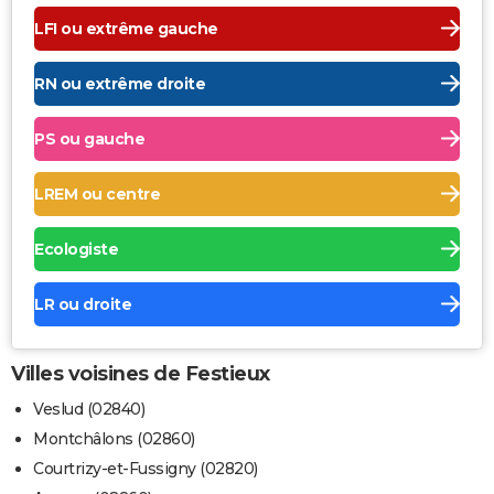
LFI ou extrême gauche
RN ou extrême droite
PS ou gauche
LREM ou centre
Ecologiste
LR ou droite
Villes voisines de Festieux
Veslud (02840)
Montchâlons (02860)
Courtrizy-et-Fussigny (02820)