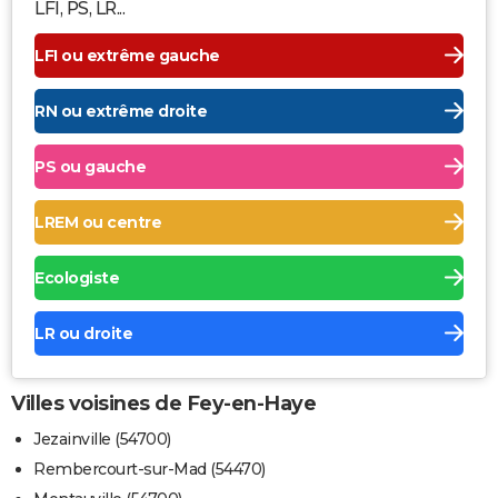
LFI, PS, LR...
LFI ou extrême gauche
RN ou extrême droite
PS ou gauche
LREM ou centre
Ecologiste
LR ou droite
Villes voisines de Fey-en-Haye
Jezainville (54700)
Rembercourt-sur-Mad (54470)