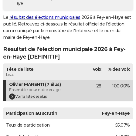
Haye
City break
Voyage de noces
Climat
Destinations
Voyage nature
Forum
+
PHOTO
Le
résultat des élections municipales
2026 à Fey-en-Haye est
GUIDES D'ACHAT
publié. Retrouvez ci-dessous le résultat officiel de l'élection
communiqué par le ministère de l'Intérieur et le nom du
BONS PLANS
maire de Fey-en-Haye.
CARTE DE VOEUX
Résultat de l'élection municipale 2026 à Fey-
Carte Bonne année
Carte Pâques
Carte de Noël
Carte Saint-Valentin
Carte d'anniversaire
en-Haye [DEFINITIF]
DICTIONNAIRE
Biographies
Expressions
Dictionnaire
Citations
Proverbes
Tête de liste
Voix
% des voix
PROGRAMME TV
Liste
COPAINS D'AVANT
Olivier MANENTI (7 élus)
28
100,00%
Ensemble pour notre village
Se connecter
Collèges
Universités
Service militaire
S'inscrire
Lycées
Primaires
Entreprises
Avis de recherche
AVIS DE DÉCÈS
Voir la liste des élus
FORUM
Participation au scrutin
Fey-en-Haye
Lifestyle
Sport
Television
Cinema
Bricolage
Culture
Auto
Voyage
Taux de participation
55,07%