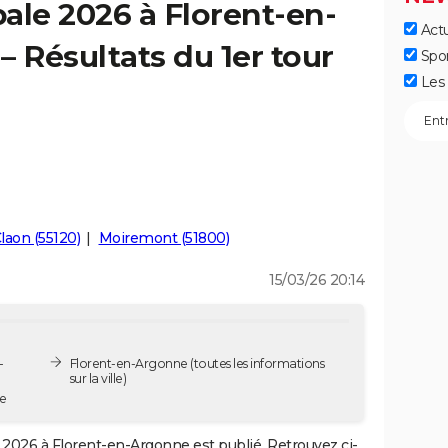
ale 2026 à Florent-en-
Actu
– Résultats du 1er tour
Spo
Les 
laon (55120)
Moiremont (51800)
15/03/26 20:14
-
Florent-en-Argonne
(toutes les informations
sur la ville)
e
2026 à Florent-en-Argonne est publié. Retrouvez ci-