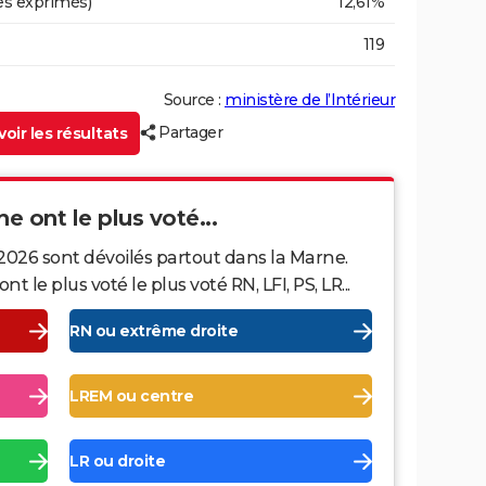
es exprimés)
12,61%
119
Source :
ministère de l’Intérieur
Partager
oir les résultats
ne ont le plus voté...
2026 sont dévoilés partout dans la Marne.
le plus voté le plus voté RN, LFI, PS, LR...
RN ou extrême droite
LREM ou centre
LR ou droite