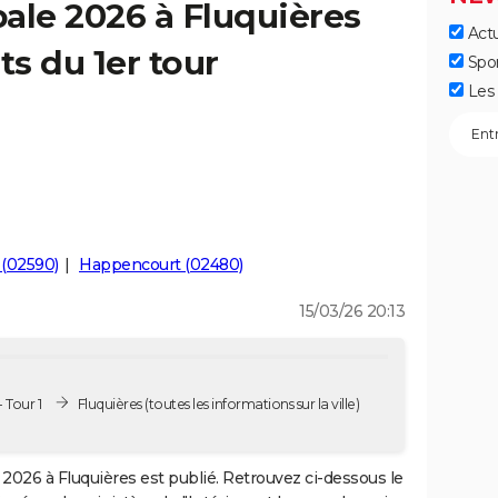
ale 2026 à Fluquières
Actu
ts du 1er tour
Spo
Les 
(02590)
Happencourt (02480)
15/03/26 20:13
 Tour 1
Fluquières
(toutes les informations sur la ville)
2026 à Fluquières est publié. Retrouvez ci-dessous le