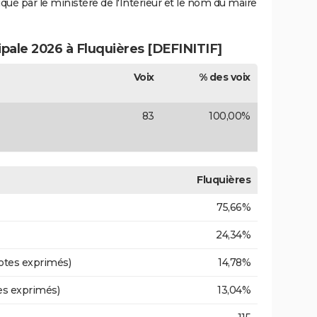
iqué par le ministère de l'Intérieur et le nom du maire
ipale 2026 à Fluquières [DEFINITIF]
Voix
% des voix
83
100,00%
Fluquières
75,66%
24,34%
otes exprimés)
14,78%
es exprimés)
13,04%