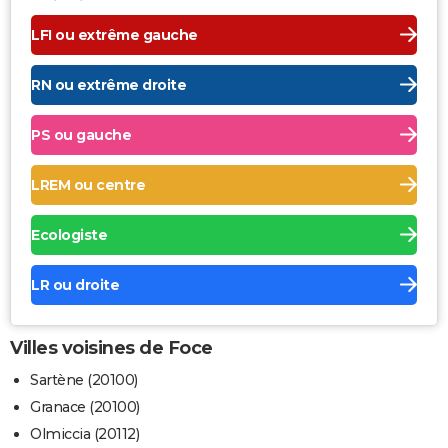
LFI ou extrême gauche
RN ou extrême droite
PS ou gauche
LREM ou centre
Ecologiste
LR ou droite
Villes voisines de Foce
Sartène (20100)
Granace (20100)
Olmiccia (20112)