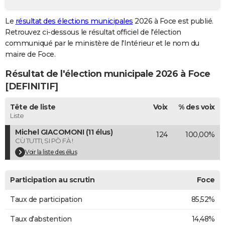
City break
Voyage de noces
Climat
Destinations
Voyage nature
Forum
+
PHOTO
Le
résultat des élections municipales
2026 à Foce est publié.
Retrouvez ci-dessous le résultat officiel de l'élection
GUIDES D'ACHAT
communiqué par le ministère de l'Intérieur et le nom du
BONS PLANS
maire de Foce.
Résultat de l'élection municipale 2026 à Foce
CARTE DE VOEUX
[DEFINITIF]
Carte Bonne année
Carte Pâques
Carte de Noël
Carte Saint-Valentin
Carte d'anniversaire
DICTIONNAIRE
Tête de liste
Voix
% des voix
Biographies
Expressions
Dictionnaire
Citations
Proverbes
PROGRAMME TV
Liste
Michel GIACOMONI (11 élus)
124
100,00%
COPAINS D'AVANT
CÙ TUTTI, SI PÒ FÀ !
Se connecter
Collèges
Universités
Service militaire
S'inscrire
Lycées
Primaires
Entreprises
Avis de recherche
Voir la liste des élus
AVIS DE DÉCÈS
FORUM
Participation au scrutin
Foce
Lifestyle
Sport
Television
Cinema
Bricolage
Culture
Auto
Voyage
Taux de participation
85,52%
Taux d'abstention
14,48%