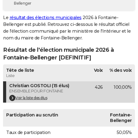
Bellenger
City break
Voyage de noces
Climat
Destinations
Voyage nature
Forum
+
PHOTO
Le
résultat des élections municipales
2026 à Fontaine-
GUIDES D'ACHAT
Bellenger est publié. Retrouvez ci-dessous le résultat officiel
de l'élection communiqué par le ministère de l'Intérieur et le
BONS PLANS
nom du maire de Fontaine-Bellenger.
CARTE DE VOEUX
Résultat de l'élection municipale 2026 à
Carte Bonne année
Carte Pâques
Carte de Noël
Carte Saint-Valentin
Carte d'anniversaire
Fontaine-Bellenger [DEFINITIF]
DICTIONNAIRE
Biographies
Expressions
Dictionnaire
Citations
Proverbes
Tête de liste
Voix
% des voix
PROGRAMME TV
Liste
COPAINS D'AVANT
Christian GOSTOLI (15 élus)
426
100,00%
ENSEMBLE POUR FONTAINE
Se connecter
Collèges
Universités
Service militaire
S'inscrire
Lycées
Primaires
Entreprises
Avis de recherche
AVIS DE DÉCÈS
Voir la liste des élus
FORUM
Participation au scrutin
Fontaine-
Lifestyle
Sport
Television
Cinema
Bricolage
Culture
Auto
Voyage
Bellenger
Taux de participation
50,05%