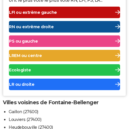
ont le plus voté le plus voté RN, LFI, PS, LR...
LFI ou extrême gauche
RN ou extrême droite
PS ou gauche
LREM ou centre
Ecologiste
LR ou droite
Villes voisines de Fontaine-Bellenger
Gaillon (27600)
Louviers (27400)
Heudebouville (27400)