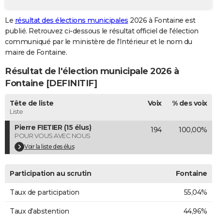
City break
Voyage de noces
Climat
Destinations
Voyage nature
Forum
+
PHOTO
Le
résultat des élections municipales
2026 à Fontaine est
publié. Retrouvez ci-dessous le résultat officiel de l'élection
GUIDES D'ACHAT
communiqué par le ministère de l'Intérieur et le nom du
BONS PLANS
maire de Fontaine.
Résultat de l'élection municipale 2026 à
CARTE DE VOEUX
Fontaine [DEFINITIF]
Carte Bonne année
Carte Pâques
Carte de Noël
Carte Saint-Valentin
Carte d'anniversaire
DICTIONNAIRE
Tête de liste
Voix
% des voix
Biographies
Expressions
Dictionnaire
Citations
Proverbes
PROGRAMME TV
Liste
Pierre FIETIER (15 élus)
194
100,00%
COPAINS D'AVANT
POUR VOUS AVEC NOUS
Se connecter
Collèges
Universités
Service militaire
S'inscrire
Lycées
Primaires
Entreprises
Avis de recherche
Voir la liste des élus
AVIS DE DÉCÈS
FORUM
Participation au scrutin
Fontaine
Lifestyle
Sport
Television
Cinema
Bricolage
Culture
Auto
Voyage
Taux de participation
55,04%
Taux d'abstention
44,96%