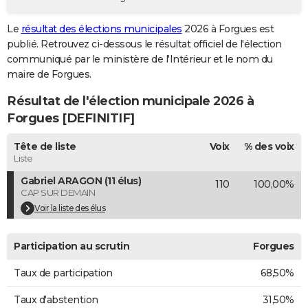
City break
Voyage de noces
Climat
Destinations
Voyage nature
Forum
+
PHOTO
Le
résultat des élections municipales
2026 à Forgues est
publié. Retrouvez ci-dessous le résultat officiel de l'élection
GUIDES D'ACHAT
communiqué par le ministère de l'Intérieur et le nom du
BONS PLANS
maire de Forgues.
Résultat de l'élection municipale 2026 à
CARTE DE VOEUX
Forgues [DEFINITIF]
Carte Bonne année
Carte Pâques
Carte de Noël
Carte Saint-Valentin
Carte d'anniversaire
DICTIONNAIRE
Tête de liste
Voix
% des voix
Biographies
Expressions
Dictionnaire
Citations
Proverbes
PROGRAMME TV
Liste
Gabriel ARAGON (11 élus)
110
100,00%
COPAINS D'AVANT
CAP SUR DEMAIN
Se connecter
Collèges
Universités
Service militaire
S'inscrire
Lycées
Primaires
Entreprises
Avis de recherche
Voir la liste des élus
AVIS DE DÉCÈS
FORUM
Participation au scrutin
Forgues
Lifestyle
Sport
Television
Cinema
Bricolage
Culture
Auto
Voyage
Taux de participation
68,50%
Taux d'abstention
31,50%