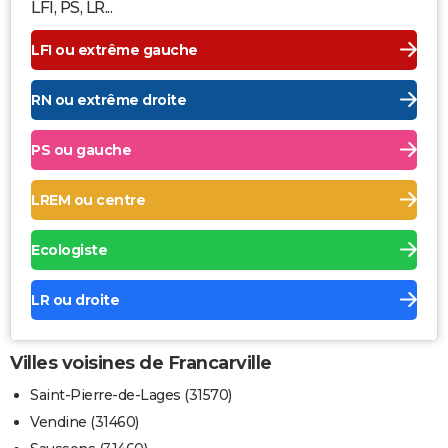
LFI, PS, LR...
LFI ou extrême gauche
RN ou extrême droite
PS ou gauche
LREM ou centre
Ecologiste
LR ou droite
Villes voisines de Francarville
Saint-Pierre-de-Lages (31570)
Vendine (31460)