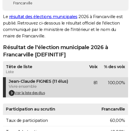
Francarville
City break
Voyage de noces
Climat
Destinations
Voyage nature
Forum
+
PHOTO
Le
résultat des élections municipales
2026 à Francarville est
GUIDES D'ACHAT
publié. Retrouvez ci-dessous le résultat officiel de l'élection
communiqué par le ministère de l'Intérieur et le nom du
BONS PLANS
maire de Francarville.
CARTE DE VOEUX
Résultat de l'élection municipale 2026 à
Carte Bonne année
Carte Pâques
Carte de Noël
Carte Saint-Valentin
Carte d'anniversaire
Francarville [DEFINITIF]
DICTIONNAIRE
Biographies
Expressions
Dictionnaire
Citations
Proverbes
Tête de liste
Voix
% des voix
PROGRAMME TV
Liste
COPAINS D'AVANT
Jean-Claude FIGNES (11 élus)
81
100,00%
Vivre ensemble
Se connecter
Collèges
Universités
Service militaire
S'inscrire
Lycées
Primaires
Entreprises
Avis de recherche
AVIS DE DÉCÈS
Voir la liste des élus
FORUM
Participation au scrutin
Francarville
Lifestyle
Sport
Television
Cinema
Bricolage
Culture
Auto
Voyage
Taux de participation
60,00%