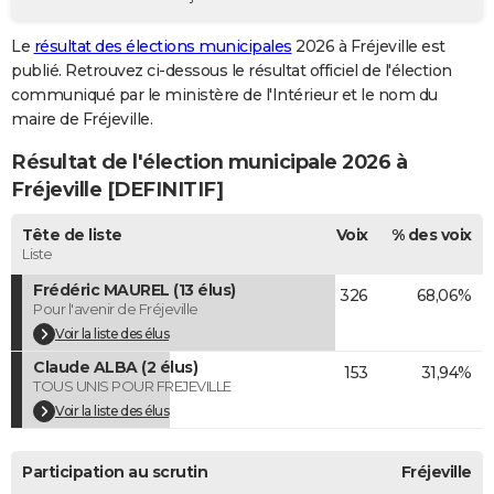
City break
Voyage de noces
Climat
Destinations
Voyage nature
Forum
+
PHOTO
Le
résultat des élections municipales
2026 à Fréjeville est
publié. Retrouvez ci-dessous le résultat officiel de l'élection
GUIDES D'ACHAT
communiqué par le ministère de l'Intérieur et le nom du
BONS PLANS
maire de Fréjeville.
Résultat de l'élection municipale 2026 à
CARTE DE VOEUX
Fréjeville [DEFINITIF]
Carte Bonne année
Carte Pâques
Carte de Noël
Carte Saint-Valentin
Carte d'anniversaire
DICTIONNAIRE
Tête de liste
Voix
% des voix
Biographies
Expressions
Dictionnaire
Citations
Proverbes
PROGRAMME TV
Liste
Frédéric MAUREL (13 élus)
326
68,06%
COPAINS D'AVANT
Pour l'avenir de Fréjeville
Se connecter
Collèges
Universités
Service militaire
S'inscrire
Lycées
Primaires
Entreprises
Avis de recherche
Voir la liste des élus
AVIS DE DÉCÈS
Claude ALBA (2 élus)
153
31,94%
FORUM
TOUS UNIS POUR FREJEVILLE
Voir la liste des élus
Lifestyle
Sport
Television
Cinema
Bricolage
Culture
Auto
Voyage
Participation au scrutin
Fréjeville