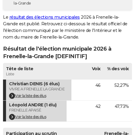
la-Grande
City break
Voyage de noces
Climat
Destinations
Voyage nature
Forum
+
PHOTO
Le
résultat des élections municipales
2026 à Frenelle-la-
GUIDES D'ACHAT
Grande est publié. Retrouvez ci-dessous le résultat officiel de
l'élection communiqué par le ministère de l'Intérieur et le
BONS PLANS
nom du maire de Frenelle-la-Grande.
CARTE DE VOEUX
Résultat de l'élection municipale 2026 à
Carte Bonne année
Carte Pâques
Carte de Noël
Carte Saint-Valentin
Carte d'anniversaire
Frenelle-la-Grande [DEFINITIF]
DICTIONNAIRE
Biographies
Expressions
Dictionnaire
Citations
Proverbes
Tête de liste
Voix
% des voix
PROGRAMME TV
Liste
COPAINS D'AVANT
Christian DENIS (6 élus)
46
52,27%
VIVRE A FRENELLE LA GRANDE
Se connecter
Collèges
Universités
Service militaire
S'inscrire
Lycées
Primaires
Entreprises
Avis de recherche
AVIS DE DÉCÈS
Voir la liste des élus
Léopold ANDRE (1 élu)
FORUM
42
47,73%
FRENELLE APAISÉ
Lifestyle
Sport
Television
Cinema
Bricolage
Culture
Auto
Voyage
Voir la liste des élus
Participation au scrutin
Frenelle-la-