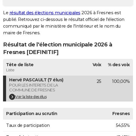
City break
Voyage de noces
Climat
Destinations
Voyage nature
Forum
+
PHOTO
Le
résultat des élections municipales
2026 à Fresnes est
publié. Retrouvez ci-dessous le résultat officiel de l'élection
GUIDES D'ACHAT
communiqué par le ministère de l'Intérieur et le nom du
BONS PLANS
maire de Fresnes.
Résultat de l'élection municipale 2026 à
CARTE DE VOEUX
Fresnes [DEFINITIF]
Carte Bonne année
Carte Pâques
Carte de Noël
Carte Saint-Valentin
Carte d'anniversaire
DICTIONNAIRE
Tête de liste
Voix
% des voix
Biographies
Expressions
Dictionnaire
Citations
Proverbes
PROGRAMME TV
Liste
Hervé PASCAULT (7 élus)
25
100,00%
COPAINS D'AVANT
POUR LES INTERETS DE LA
COMMUNE DE FRESNES
Se connecter
Collèges
Universités
Service militaire
S'inscrire
Lycées
Primaires
Entreprises
Avis de recherche
AVIS DE DÉCÈS
Voir la liste des élus
FORUM
Participation au scrutin
Fresnes
Lifestyle
Sport
Television
Cinema
Bricolage
Culture
Auto
Voyage
Taux de participation
54,55%