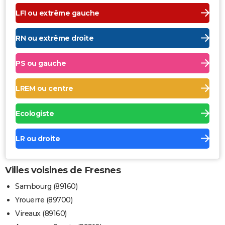
LFI ou extrême gauche
RN ou extrême droite
PS ou gauche
LREM ou centre
Ecologiste
LR ou droite
Villes voisines de Fresnes
Sambourg (89160)
Yrouerre (89700)
Vireaux (89160)