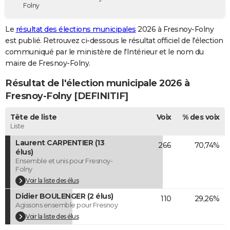
Folny
City break
Voyage de noces
Climat
Destinations
Voyage nature
Forum
+
PHOTO
Le
résultat des élections municipales
2026 à Fresnoy-Folny
GUIDES D'ACHAT
est publié. Retrouvez ci-dessous le résultat officiel de l'élection
communiqué par le ministère de l'Intérieur et le nom du
BONS PLANS
maire de Fresnoy-Folny.
CARTE DE VOEUX
Résultat de l'élection municipale 2026 à
Carte Bonne année
Carte Pâques
Carte de Noël
Carte Saint-Valentin
Carte d'anniversaire
Fresnoy-Folny [DEFINITIF]
DICTIONNAIRE
Biographies
Expressions
Dictionnaire
Citations
Proverbes
Tête de liste
Voix
% des voix
PROGRAMME TV
Liste
COPAINS D'AVANT
Laurent CARPENTIER (13
266
70,74%
élus)
Se connecter
Collèges
Universités
Service militaire
S'inscrire
Lycées
Primaires
Entreprises
Avis de recherche
AVIS DE DÉCÈS
Ensemble et unis pour Fresnoy-
Folny
FORUM
Voir la liste des élus
Didier BOULENGER (2 élus)
Lifestyle
Sport
Television
Cinema
Bricolage
Culture
Auto
Voyage
110
29,26%
Agissons ensemble pour Fresnoy
Voir la liste des élus