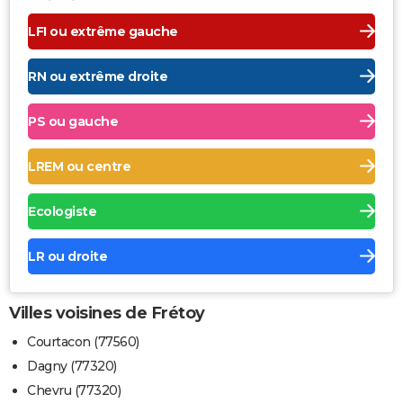
LFI ou extrême gauche
RN ou extrême droite
PS ou gauche
LREM ou centre
Ecologiste
LR ou droite
Villes voisines de Frétoy
Courtacon (77560)
Dagny (77320)
Chevru (77320)