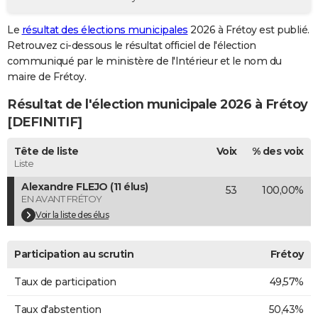
City break
Voyage de noces
Climat
Destinations
Voyage nature
Forum
+
PHOTO
Le
résultat des élections municipales
2026 à Frétoy est publié.
Retrouvez ci-dessous le résultat officiel de l'élection
GUIDES D'ACHAT
communiqué par le ministère de l'Intérieur et le nom du
BONS PLANS
maire de Frétoy.
Résultat de l'élection municipale 2026 à Frétoy
CARTE DE VOEUX
[DEFINITIF]
Carte Bonne année
Carte Pâques
Carte de Noël
Carte Saint-Valentin
Carte d'anniversaire
DICTIONNAIRE
Tête de liste
Voix
% des voix
Biographies
Expressions
Dictionnaire
Citations
Proverbes
PROGRAMME TV
Liste
Alexandre FLEJO (11 élus)
53
100,00%
COPAINS D'AVANT
EN AVANT FRÉTOY
Se connecter
Collèges
Universités
Service militaire
S'inscrire
Lycées
Primaires
Entreprises
Avis de recherche
Voir la liste des élus
AVIS DE DÉCÈS
FORUM
Participation au scrutin
Frétoy
Lifestyle
Sport
Television
Cinema
Bricolage
Culture
Auto
Voyage
Taux de participation
49,57%
Taux d'abstention
50,43%