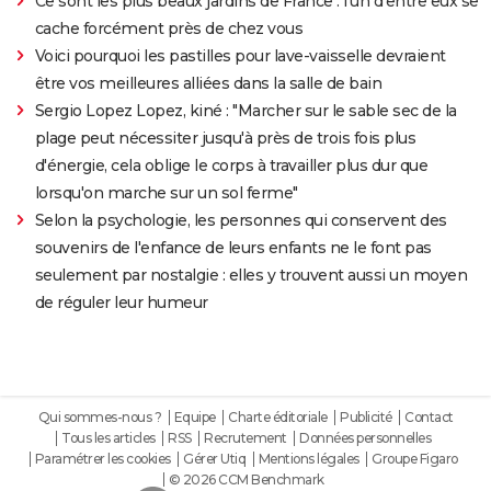
Ce sont les plus beaux jardins de France : l'un d'entre eux se
cache forcément près de chez vous
Voici pourquoi les pastilles pour lave-vaisselle devraient
être vos meilleures alliées dans la salle de bain
Sergio Lopez Lopez, kiné : "Marcher sur le sable sec de la
plage peut nécessiter jusqu'à près de trois fois plus
d'énergie, cela oblige le corps à travailler plus dur que
lorsqu'on marche sur un sol ferme"
Selon la psychologie, les personnes qui conservent des
souvenirs de l'enfance de leurs enfants ne le font pas
seulement par nostalgie : elles y trouvent aussi un moyen
de réguler leur humeur
Qui sommes-nous ?
Equipe
Charte éditoriale
Publicité
Contact
Tous les articles
RSS
Recrutement
Données personnelles
Paramétrer les cookies
Gérer Utiq
Mentions légales
Groupe Figaro
© 2026 CCM Benchmark