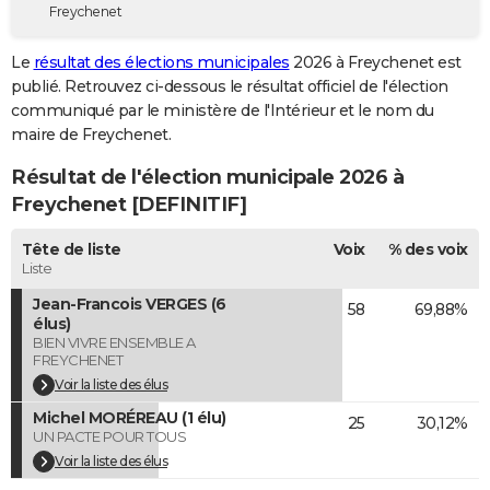
Freychenet
City break
Voyage de noces
Climat
Destinations
Voyage nature
Forum
+
PHOTO
Le
résultat des élections municipales
2026 à Freychenet est
GUIDES D'ACHAT
publié. Retrouvez ci-dessous le résultat officiel de l'élection
communiqué par le ministère de l'Intérieur et le nom du
BONS PLANS
maire de Freychenet.
CARTE DE VOEUX
Résultat de l'élection municipale 2026 à
Carte Bonne année
Carte Pâques
Carte de Noël
Carte Saint-Valentin
Carte d'anniversaire
Freychenet [DEFINITIF]
DICTIONNAIRE
Biographies
Expressions
Dictionnaire
Citations
Proverbes
Tête de liste
Voix
% des voix
PROGRAMME TV
Liste
COPAINS D'AVANT
Jean-Francois VERGES (6
58
69,88%
élus)
Se connecter
Collèges
Universités
Service militaire
S'inscrire
Lycées
Primaires
Entreprises
Avis de recherche
AVIS DE DÉCÈS
BIEN VIVRE ENSEMBLE A
FREYCHENET
FORUM
Voir la liste des élus
Michel MORÉREAU (1 élu)
Lifestyle
Sport
Television
Cinema
Bricolage
Culture
Auto
Voyage
25
30,12%
UN PACTE POUR TOUS
Voir la liste des élus