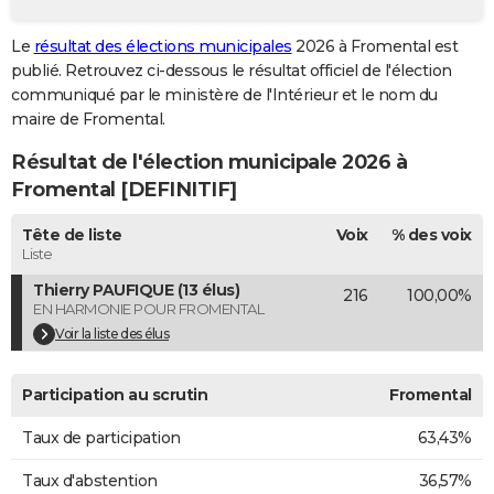
City break
Voyage de noces
Climat
Destinations
Voyage nature
Forum
+
PHOTO
Le
résultat des élections municipales
2026 à Fromental est
publié. Retrouvez ci-dessous le résultat officiel de l'élection
GUIDES D'ACHAT
communiqué par le ministère de l'Intérieur et le nom du
BONS PLANS
maire de Fromental.
Résultat de l'élection municipale 2026 à
CARTE DE VOEUX
Fromental [DEFINITIF]
Carte Bonne année
Carte Pâques
Carte de Noël
Carte Saint-Valentin
Carte d'anniversaire
DICTIONNAIRE
Tête de liste
Voix
% des voix
Biographies
Expressions
Dictionnaire
Citations
Proverbes
PROGRAMME TV
Liste
Thierry PAUFIQUE (13 élus)
216
100,00%
COPAINS D'AVANT
EN HARMONIE POUR FROMENTAL
Se connecter
Collèges
Universités
Service militaire
S'inscrire
Lycées
Primaires
Entreprises
Avis de recherche
Voir la liste des élus
AVIS DE DÉCÈS
FORUM
Participation au scrutin
Fromental
Lifestyle
Sport
Television
Cinema
Bricolage
Culture
Auto
Voyage
Taux de participation
63,43%
Taux d'abstention
36,57%