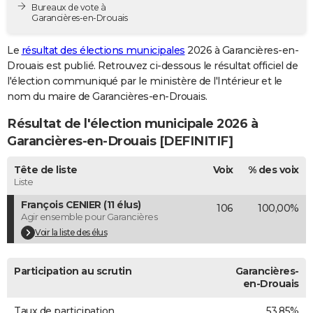
Bureaux de vote à
City break
Voyage de noces
Climat
Destinations
Voyage nature
Forum
+
PHOTO
Garancières-en-Drouais
GUIDES D'ACHAT
Le
résultat des élections municipales
2026 à Garancières-en-
Drouais est publié. Retrouvez ci-dessous le résultat officiel de
BONS PLANS
l'élection communiqué par le ministère de l'Intérieur et le
nom du maire de Garancières-en-Drouais.
CARTE DE VOEUX
Résultat de l'élection municipale 2026 à
Carte Bonne année
Carte Pâques
Carte de Noël
Carte Saint-Valentin
Carte d'anniversaire
DICTIONNAIRE
Garancières-en-Drouais [DEFINITIF]
Biographies
Expressions
Dictionnaire
Citations
Proverbes
PROGRAMME TV
Tête de liste
Voix
% des voix
Liste
COPAINS D'AVANT
François CENIER (11 élus)
106
100,00%
Se connecter
Collèges
Universités
Service militaire
S'inscrire
Lycées
Primaires
Entreprises
Avis de recherche
AVIS DE DÉCÈS
Agir ensemble pour Garancières
Voir la liste des élus
FORUM
Lifestyle
Sport
Television
Cinema
Bricolage
Culture
Auto
Voyage
Participation au scrutin
Garancières-
en-Drouais
Taux de participation
53,85%