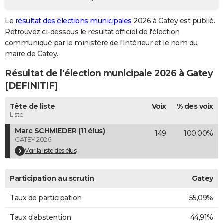
City break
Voyage de noces
Climat
Destinations
Voyage nature
Forum
+
PHOTO
Le
résultat des élections municipales
2026 à Gatey est publié.
Retrouvez ci-dessous le résultat officiel de l'élection
GUIDES D'ACHAT
communiqué par le ministère de l'Intérieur et le nom du
BONS PLANS
maire de Gatey.
Résultat de l'élection municipale 2026 à Gatey
CARTE DE VOEUX
[DEFINITIF]
Carte Bonne année
Carte Pâques
Carte de Noël
Carte Saint-Valentin
Carte d'anniversaire
DICTIONNAIRE
Tête de liste
Voix
% des voix
Biographies
Expressions
Dictionnaire
Citations
Proverbes
PROGRAMME TV
Liste
Marc SCHMIEDER (11 élus)
149
100,00%
COPAINS D'AVANT
GATEY 2026
Se connecter
Collèges
Universités
Service militaire
S'inscrire
Lycées
Primaires
Entreprises
Avis de recherche
Voir la liste des élus
AVIS DE DÉCÈS
FORUM
Participation au scrutin
Gatey
Lifestyle
Sport
Television
Cinema
Bricolage
Culture
Auto
Voyage
Taux de participation
55,09%
Taux d'abstention
44,91%