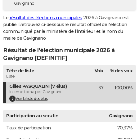
Gavignano
City break
Voyage de noces
Climat
Destinations
Voyage nature
Forum
+
PHOTO
Le
résultat des élections municipales
2026 à Gavignano est
GUIDES D'ACHAT
publié. Retrouvez ci-dessous le résultat officiel de l'élection
communiqué par le ministère de l'Intérieur et le nom du
BONS PLANS
maire de Gavignano.
CARTE DE VOEUX
Résultat de l'élection municipale 2026 à
Carte Bonne année
Carte Pâques
Carte de Noël
Carte Saint-Valentin
Carte d'anniversaire
Gavignano [DEFINITIF]
DICTIONNAIRE
Biographies
Expressions
Dictionnaire
Citations
Proverbes
Tête de liste
Voix
% des voix
PROGRAMME TV
Liste
COPAINS D'AVANT
Gilles PASQUALINI (7 élus)
37
100,00%
Inseme torna per Gavignani
Se connecter
Collèges
Universités
Service militaire
S'inscrire
Lycées
Primaires
Entreprises
Avis de recherche
AVIS DE DÉCÈS
Voir la liste des élus
FORUM
Participation au scrutin
Gavignano
Lifestyle
Sport
Television
Cinema
Bricolage
Culture
Auto
Voyage
Taux de participation
70,37%