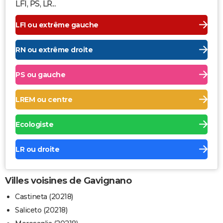
LFI, PS, LR...
LFI ou extrême gauche
RN ou extrême droite
PS ou gauche
LREM ou centre
Ecologiste
LR ou droite
Villes voisines de Gavignano
Castineta (20218)
Saliceto (20218)