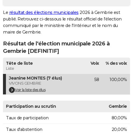
City break
Voyage de noces
Climat
Destinations
Voyage nature
Forum
+
PHOTO
Le
résultat des élections municipales
2026 à Gembrie est
publié. Retrouvez ci-dessous le résultat officiel de l'élection
GUIDES D'ACHAT
communiqué par le ministère de l'Intérieur et le nom du
BONS PLANS
maire de Gembrie.
Résultat de l'élection municipale 2026 à
CARTE DE VOEUX
Gembrie [DEFINITIF]
Carte Bonne année
Carte Pâques
Carte de Noël
Carte Saint-Valentin
Carte d'anniversaire
DICTIONNAIRE
Tête de liste
Voix
% des voix
Biographies
Expressions
Dictionnaire
Citations
Proverbes
PROGRAMME TV
Liste
Jeanine MONTES (7 élus)
58
100,00%
COPAINS D'AVANT
VIVONS GEMBRIE
Se connecter
Collèges
Universités
Service militaire
S'inscrire
Lycées
Primaires
Entreprises
Avis de recherche
Voir la liste des élus
AVIS DE DÉCÈS
FORUM
Participation au scrutin
Gembrie
Lifestyle
Sport
Television
Cinema
Bricolage
Culture
Auto
Voyage
Taux de participation
80,00%
Taux d'abstention
20,00%