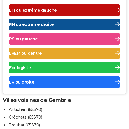
LFI ou extrême gauche
RN ou extrême droite
PS ou gauche
LREM ou centre
Ecologiste
LR ou droite
Villes voisines de Gembrie
Antichan (65370)
Créchets (65370)
Troubat (65370)