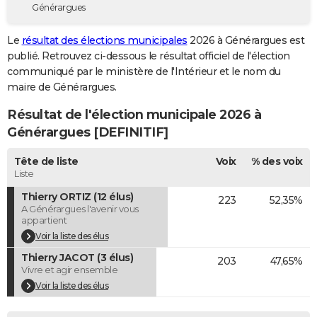
Générargues
City break
Voyage de noces
Climat
Destinations
Voyage nature
Forum
+
PHOTO
Le
résultat des élections municipales
2026 à Générargues est
GUIDES D'ACHAT
publié. Retrouvez ci-dessous le résultat officiel de l'élection
communiqué par le ministère de l'Intérieur et le nom du
BONS PLANS
maire de Générargues.
CARTE DE VOEUX
Résultat de l'élection municipale 2026 à
Carte Bonne année
Carte Pâques
Carte de Noël
Carte Saint-Valentin
Carte d'anniversaire
Générargues [DEFINITIF]
DICTIONNAIRE
Biographies
Expressions
Dictionnaire
Citations
Proverbes
Tête de liste
Voix
% des voix
PROGRAMME TV
Liste
COPAINS D'AVANT
Thierry ORTIZ (12 élus)
223
52,35%
A Générargues l'avenir vous
Se connecter
Collèges
Universités
Service militaire
S'inscrire
Lycées
Primaires
Entreprises
Avis de recherche
AVIS DE DÉCÈS
appartient
Voir la liste des élus
FORUM
Thierry JACOT (3 élus)
203
47,65%
Vivre et agir ensemble
Lifestyle
Sport
Television
Cinema
Bricolage
Culture
Auto
Voyage
Voir la liste des élus