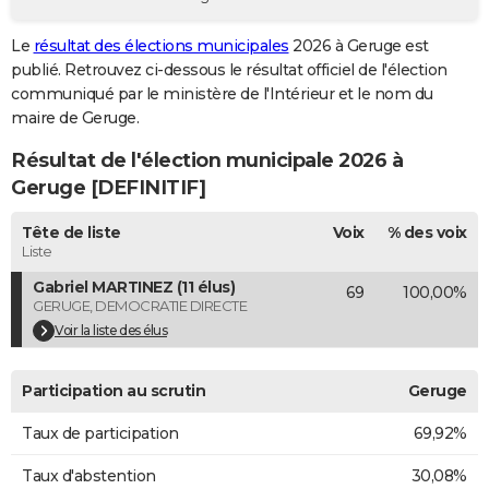
City break
Voyage de noces
Climat
Destinations
Voyage nature
Forum
+
PHOTO
Le
résultat des élections municipales
2026 à Geruge est
publié. Retrouvez ci-dessous le résultat officiel de l'élection
GUIDES D'ACHAT
communiqué par le ministère de l'Intérieur et le nom du
BONS PLANS
maire de Geruge.
Résultat de l'élection municipale 2026 à
CARTE DE VOEUX
Geruge [DEFINITIF]
Carte Bonne année
Carte Pâques
Carte de Noël
Carte Saint-Valentin
Carte d'anniversaire
DICTIONNAIRE
Tête de liste
Voix
% des voix
Biographies
Expressions
Dictionnaire
Citations
Proverbes
PROGRAMME TV
Liste
Gabriel MARTINEZ (11 élus)
69
100,00%
COPAINS D'AVANT
GERUGE, DEMOCRATIE DIRECTE
Se connecter
Collèges
Universités
Service militaire
S'inscrire
Lycées
Primaires
Entreprises
Avis de recherche
Voir la liste des élus
AVIS DE DÉCÈS
FORUM
Participation au scrutin
Geruge
Lifestyle
Sport
Television
Cinema
Bricolage
Culture
Auto
Voyage
Taux de participation
69,92%
Taux d'abstention
30,08%