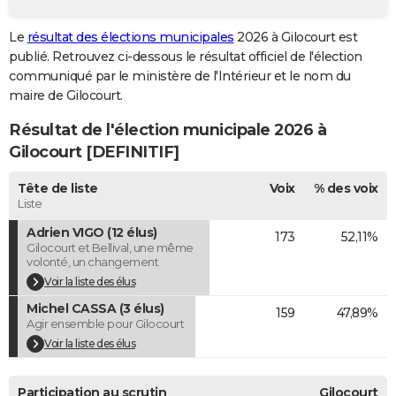
City break
Voyage de noces
Climat
Destinations
Voyage nature
Forum
+
PHOTO
Le
résultat des élections municipales
2026 à Gilocourt est
publié. Retrouvez ci-dessous le résultat officiel de l'élection
GUIDES D'ACHAT
communiqué par le ministère de l'Intérieur et le nom du
BONS PLANS
maire de Gilocourt.
Résultat de l'élection municipale 2026 à
CARTE DE VOEUX
Gilocourt [DEFINITIF]
Carte Bonne année
Carte Pâques
Carte de Noël
Carte Saint-Valentin
Carte d'anniversaire
DICTIONNAIRE
Tête de liste
Voix
% des voix
Biographies
Expressions
Dictionnaire
Citations
Proverbes
PROGRAMME TV
Liste
Adrien VIGO (12 élus)
173
52,11%
COPAINS D'AVANT
Gilocourt et Bellival, une même
volonté, un changement
Se connecter
Collèges
Universités
Service militaire
S'inscrire
Lycées
Primaires
Entreprises
Avis de recherche
AVIS DE DÉCÈS
Voir la liste des élus
Michel CASSA (3 élus)
FORUM
159
47,89%
Agir ensemble pour Gilocourt
Lifestyle
Sport
Television
Cinema
Bricolage
Culture
Auto
Voyage
Voir la liste des élus
Participation au scrutin
Gilocourt