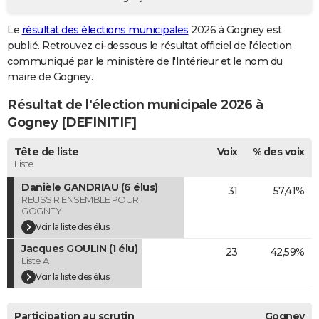
City break
Voyage de noces
Climat
Destinations
Voyage nature
Forum
+
PHOTO
Le
résultat des élections municipales
2026 à Gogney est
publié. Retrouvez ci-dessous le résultat officiel de l'élection
GUIDES D'ACHAT
communiqué par le ministère de l'Intérieur et le nom du
BONS PLANS
maire de Gogney.
Résultat de l'élection municipale 2026 à
CARTE DE VOEUX
Gogney [DEFINITIF]
Carte Bonne année
Carte Pâques
Carte de Noël
Carte Saint-Valentin
Carte d'anniversaire
DICTIONNAIRE
Tête de liste
Voix
% des voix
Biographies
Expressions
Dictionnaire
Citations
Proverbes
PROGRAMME TV
Liste
Danièle GANDRIAU (6 élus)
31
57,41%
COPAINS D'AVANT
REUSSIR ENSEMBLE POUR
GOGNEY
Se connecter
Collèges
Universités
Service militaire
S'inscrire
Lycées
Primaires
Entreprises
Avis de recherche
AVIS DE DÉCÈS
Voir la liste des élus
Jacques GOULIN (1 élu)
FORUM
23
42,59%
Liste A
Lifestyle
Sport
Television
Cinema
Bricolage
Culture
Auto
Voyage
Voir la liste des élus
Participation au scrutin
Gogney