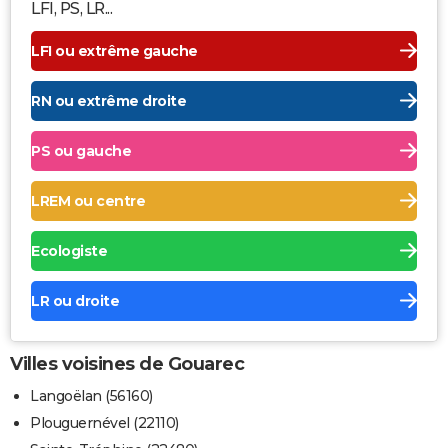
LFI, PS, LR...
LFI ou extrême gauche
RN ou extrême droite
PS ou gauche
LREM ou centre
Ecologiste
LR ou droite
Villes voisines de Gouarec
Langoëlan (56160)
Plouguernével (22110)