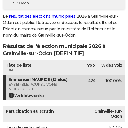
sur-Odon
City break
Voyage de noces
Climat
Destinations
Voyage nature
Forum
+
PHOTO
Le
résultat des élections municipales
2026 à Grainville-sur-
GUIDES D'ACHAT
Odon est publié. Retrouvez ci-dessous le résultat officiel de
l'élection communiqué par le ministère de l'Intérieur et le
BONS PLANS
nom du maire de Grainville-sur-Odon.
CARTE DE VOEUX
Résultat de l'élection municipale 2026 à
Carte Bonne année
Carte Pâques
Carte de Noël
Carte Saint-Valentin
Carte d'anniversaire
Grainville-sur-Odon [DEFINITIF]
DICTIONNAIRE
Biographies
Expressions
Dictionnaire
Citations
Proverbes
Tête de liste
Voix
% des voix
PROGRAMME TV
Liste
COPAINS D'AVANT
Emmanuel MAURICE (15 élus)
424
100,00%
ENSEMBLE, POURSUIVONS
Se connecter
Collèges
Universités
Service militaire
S'inscrire
Lycées
Primaires
Entreprises
Avis de recherche
AVIS DE DÉCÈS
NOTRE ROUTE
Voir la liste des élus
FORUM
Lifestyle
Sport
Television
Cinema
Bricolage
Culture
Auto
Voyage
Participation au scrutin
Grainville-sur-
Odon
Taux de participation
52,71%