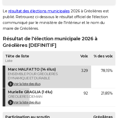
City break
Voyage de noces
Climat
Destinations
Voyage nature
Forum
+
PHOTO
Le
résultat des élections municipales
2026 à Gréolières est
publié. Retrouvez ci-dessous le résultat officiel de l'élection
GUIDES D'ACHAT
communiqué par le ministère de l'Intérieur et le nom du
BONS PLANS
maire de Gréolières.
Résultat de l'élection municipale 2026 à
CARTE DE VOEUX
Gréolières [DEFINITIF]
Carte Bonne année
Carte Pâques
Carte de Noël
Carte Saint-Valentin
Carte d'anniversaire
DICTIONNAIRE
Tête de liste
Voix
% des voix
Biographies
Expressions
Dictionnaire
Citations
Proverbes
PROGRAMME TV
Liste
Marc MALFATTO (14 élus)
329
78,15%
COPAINS D'AVANT
ENSEMBLE POUR GREOLIERES
DYNAMIQUE ET DURABLE
Se connecter
Collèges
Universités
Service militaire
S'inscrire
Lycées
Primaires
Entreprises
Avis de recherche
AVIS DE DÉCÈS
Voir la liste des élus
Murielle GRAGLIA (1 élu)
FORUM
92
21,85%
GREOLIERES DEMAIN
Lifestyle
Sport
Television
Cinema
Bricolage
Culture
Auto
Voyage
Voir la liste des élus
Participation au scrutin
Gréolières