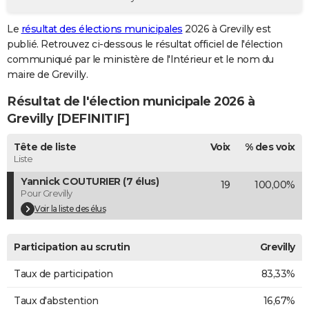
City break
Voyage de noces
Climat
Destinations
Voyage nature
Forum
+
PHOTO
Le
résultat des élections municipales
2026 à Grevilly est
publié. Retrouvez ci-dessous le résultat officiel de l'élection
GUIDES D'ACHAT
communiqué par le ministère de l'Intérieur et le nom du
BONS PLANS
maire de Grevilly.
Résultat de l'élection municipale 2026 à
CARTE DE VOEUX
Grevilly [DEFINITIF]
Carte Bonne année
Carte Pâques
Carte de Noël
Carte Saint-Valentin
Carte d'anniversaire
DICTIONNAIRE
Tête de liste
Voix
% des voix
Biographies
Expressions
Dictionnaire
Citations
Proverbes
PROGRAMME TV
Liste
Yannick COUTURIER (7 élus)
19
100,00%
COPAINS D'AVANT
Pour Grevilly
Se connecter
Collèges
Universités
Service militaire
S'inscrire
Lycées
Primaires
Entreprises
Avis de recherche
Voir la liste des élus
AVIS DE DÉCÈS
FORUM
Participation au scrutin
Grevilly
Lifestyle
Sport
Television
Cinema
Bricolage
Culture
Auto
Voyage
Taux de participation
83,33%
Taux d'abstention
16,67%