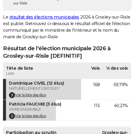
sur-Risle
City break
Voyage de noces
Climat
Destinations
Voyage nature
Forum
+
PHOTO
Le
résultat des élections municipales
2026 à Grosley-sur-Risle
GUIDES D'ACHAT
est publié. Retrouvez ci-dessous le résultat officiel de l'élection
communiqué par le ministère de l'Intérieur et le nom du
BONS PLANS
maire de Grosley-sur-Risle.
CARTE DE VOEUX
Résultat de l'élection municipale 2026 à
Carte Bonne année
Carte Pâques
Carte de Noël
Carte Saint-Valentin
Carte d'anniversaire
Grosley-sur-Risle [DEFINITIF]
DICTIONNAIRE
Biographies
Expressions
Dictionnaire
Citations
Proverbes
Tête de liste
Voix
% des voix
PROGRAMME TV
Liste
COPAINS D'AVANT
Dominique CIVEL (12 élus)
168
59,79%
NATURELLEMENT GROSLEY
Se connecter
Collèges
Universités
Service militaire
S'inscrire
Lycées
Primaires
Entreprises
Avis de recherche
AVIS DE DÉCÈS
Voir la liste des élus
Patricia FAUCHIE (3 élus)
FORUM
113
40,21%
VIVRE ENSEMBLE
Lifestyle
Sport
Television
Cinema
Bricolage
Culture
Auto
Voyage
Voir la liste des élus
Participation au scrutin
Grosley-sur-