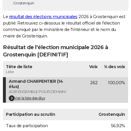
Grostenquin
City break
Voyage de noces
Climat
Destinations
Voyage nature
Forum
+
PHOTO
Le
résultat des élections municipales
2026 à Grostenquin est
GUIDES D'ACHAT
publié. Retrouvez ci-dessous le résultat officiel de l'élection
communiqué par le ministère de l'Intérieur et le nom du
BONS PLANS
maire de Grostenquin.
CARTE DE VOEUX
Résultat de l'élection municipale 2026 à
Carte Bonne année
Carte Pâques
Carte de Noël
Carte Saint-Valentin
Carte d'anniversaire
Grostenquin [DEFINITIF]
DICTIONNAIRE
Biographies
Expressions
Dictionnaire
Citations
Proverbes
Tête de liste
Voix
% des voix
PROGRAMME TV
Liste
COPAINS D'AVANT
Armand CHARPENTIER (14
262
100,00%
élus)
Se connecter
Collèges
Universités
Service militaire
S'inscrire
Lycées
Primaires
Entreprises
Avis de recherche
AVIS DE DÉCÈS
AGIR ENSEMBLE POUR DEMAIN !
Voir la liste des élus
FORUM
Lifestyle
Sport
Television
Cinema
Bricolage
Culture
Auto
Voyage
Participation au scrutin
Grostenquin
Taux de participation
56,92%