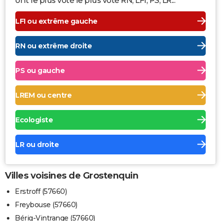
ont le plus voté le plus voté RN, LFI, PS, LR...
LFI ou extrême gauche
RN ou extrême droite
PS ou gauche
LREM ou centre
Ecologiste
LR ou droite
Villes voisines de Grostenquin
Erstroff (57660)
Freybouse (57660)
Bérig-Vintrange (57660)