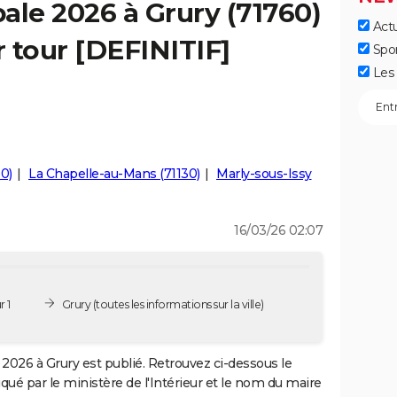
ale 2026 à Grury (71760)
Actu
r tour [DEFINITIF]
Spo
Les 
0)
La Chapelle-au-Mans (71130)
Marly-sous-Issy
16/03/26 02:07
r 1
Grury
(toutes les informations sur la ville)
2026 à Grury est publié. Retrouvez ci-dessous le
iqué par le ministère de l'Intérieur et le nom du maire