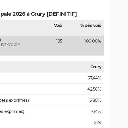
ipale 2026 à Grury [DEFINITIF]
Voix
% des voix
)
195
100,00%
R DE GRURY
Grury
57,44%
42,56%
otes exprimés)
5,80%
es exprimés)
7,14%
224