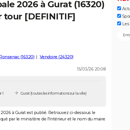
ale 2026 à Gurat (16320)
Actu
r tour [DEFINITIF]
Spo
Les 
Ronsenac (16320)
Vendoire (24320)
15/03/26 20:08
r 1
Gurat
(toutes les informations sur la ville)
2026 à Gurat est publié. Retrouvez ci-dessous le
iqué par le ministère de l'Intérieur et le nom du maire