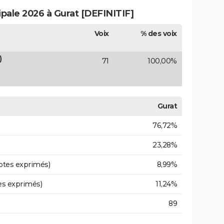
ipale 2026 à Gurat [DEFINITIF]
Voix
% des voix
)
71
100,00%
Gurat
76,72%
23,28%
otes exprimés)
8,99%
es exprimés)
11,24%
89