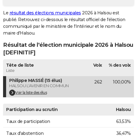
City break
Voyage de noces
Climat
Destinations
Voyage nature
Forum
+
PHOTO
Le
résultat des élections municipales
2026 à Halsou est
publié. Retrouvez ci-dessous le résultat officiel de l'élection
GUIDES D'ACHAT
communiqué par le ministère de l'Intérieur et le nom du
BONS PLANS
maire d'Halsou.
Résultat de l'élection municipale 2026 à Halsou
CARTE DE VOEUX
[DEFINITIF]
Carte Bonne année
Carte Pâques
Carte de Noël
Carte Saint-Valentin
Carte d'anniversaire
DICTIONNAIRE
Tête de liste
Voix
% des voix
Biographies
Expressions
Dictionnaire
Citations
Proverbes
PROGRAMME TV
Liste
Philippe MASSÉ (15 élus)
262
100,00%
COPAINS D'AVANT
HALSOU L'AVENIR EN COMMUN
Se connecter
Collèges
Universités
Service militaire
S'inscrire
Lycées
Primaires
Entreprises
Avis de recherche
Voir la liste des élus
AVIS DE DÉCÈS
FORUM
Participation au scrutin
Halsou
Lifestyle
Sport
Television
Cinema
Bricolage
Culture
Auto
Voyage
Taux de participation
63,53%
Taux d'abstention
36,47%