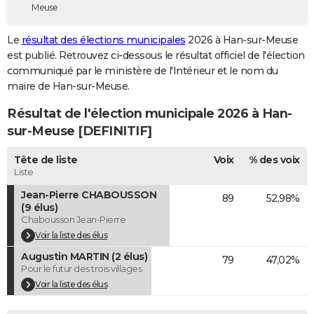
Meuse
City break
Voyage de noces
Climat
Destinations
Voyage nature
Forum
+
PHOTO
Le
résultat des élections municipales
2026 à Han-sur-Meuse
GUIDES D'ACHAT
est publié. Retrouvez ci-dessous le résultat officiel de l'élection
communiqué par le ministère de l'Intérieur et le nom du
BONS PLANS
maire de Han-sur-Meuse.
CARTE DE VOEUX
Résultat de l'élection municipale 2026 à Han-
Carte Bonne année
Carte Pâques
Carte de Noël
Carte Saint-Valentin
Carte d'anniversaire
sur-Meuse [DEFINITIF]
DICTIONNAIRE
Biographies
Expressions
Dictionnaire
Citations
Proverbes
Tête de liste
Voix
% des voix
PROGRAMME TV
Liste
COPAINS D'AVANT
Jean-Pierre CHABOUSSON
89
52,98%
(9 élus)
Se connecter
Collèges
Universités
Service militaire
S'inscrire
Lycées
Primaires
Entreprises
Avis de recherche
AVIS DE DÉCÈS
Chabousson Jean-Pierre
Voir la liste des élus
FORUM
Augustin MARTIN (2 élus)
79
47,02%
Pour le futur des trois villages
Lifestyle
Sport
Television
Cinema
Bricolage
Culture
Auto
Voyage
Voir la liste des élus