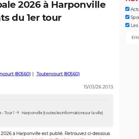
ale 2026 à Harponville
Actu
ts du 1er tour
Spo
Les 
ncourt (80560)
Toutencourt (80560)
15/03/26 20:13
 - Tour 1
Harponville
(toutes les informations sur la ville)
2026 à Harponville est publié. Retrouvez ci-dessous