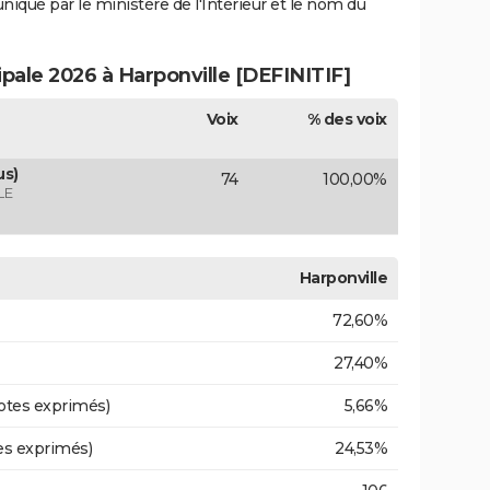
uniqué par le ministère de l'Intérieur et le nom du
ipale 2026 à Harponville [DEFINITIF]
Voix
% des voix
us)
74
100,00%
LE
Harponville
72,60%
27,40%
otes exprimés)
5,66%
es exprimés)
24,53%