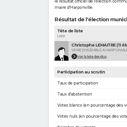
le résultat officiel de l'élection comm
maire d'Harponville.
Résultat de l'élection munic
Tête de liste
Liste
Christophe LEMAITRE (11 él
VIVRE ENSEMBLE A HARPONVIL
Voir la liste des élus
Participation au scrutin
Taux de participation
Taux d'abstention
Votes blancs (en pourcentage des v
Votes nuls (en pourcentage des vot