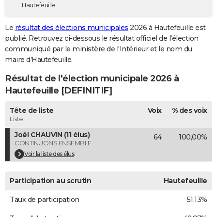
Hautefeuille
City break
Voyage de noces
Climat
Destinations
Voyage nature
Forum
+
PHOTO
Le
résultat des élections municipales
2026 à Hautefeuille est
GUIDES D'ACHAT
publié. Retrouvez ci-dessous le résultat officiel de l'élection
communiqué par le ministère de l'Intérieur et le nom du
BONS PLANS
maire d'Hautefeuille.
CARTE DE VOEUX
Résultat de l'élection municipale 2026 à
Carte Bonne année
Carte Pâques
Carte de Noël
Carte Saint-Valentin
Carte d'anniversaire
Hautefeuille [DEFINITIF]
DICTIONNAIRE
Biographies
Expressions
Dictionnaire
Citations
Proverbes
Tête de liste
Voix
% des voix
PROGRAMME TV
Liste
COPAINS D'AVANT
Joël CHAUVIN (11 élus)
64
100,00%
CONTINUONS ENSEMBLE
Se connecter
Collèges
Universités
Service militaire
S'inscrire
Lycées
Primaires
Entreprises
Avis de recherche
AVIS DE DÉCÈS
Voir la liste des élus
FORUM
Participation au scrutin
Hautefeuille
Lifestyle
Sport
Television
Cinema
Bricolage
Culture
Auto
Voyage
Taux de participation
51,13%