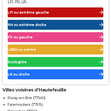
LFI, PS, LR...
LFI ou extrême gauche
RN ou extrême droite
PS ou gauche
LREM ou centre
Ecologiste
LR ou droite
Villes voisines d'Hautefeuille
Rozay-en-Brie (77540)
Faremoutiers (77515)