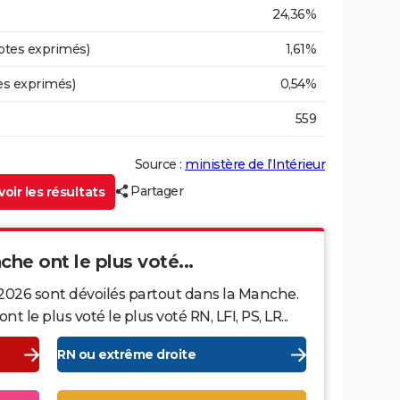
24,36%
otes exprimés)
1,61%
es exprimés)
0,54%
559
Source :
ministère de l’Intérieur
Partager
oir les résultats
che ont le plus voté...
 2026 sont dévoilés partout dans la Manche.
le plus voté le plus voté RN, LFI, PS, LR...
RN ou extrême droite