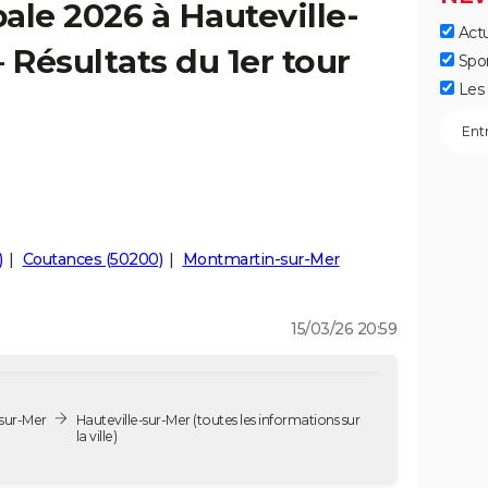
ale 2026 à Hauteville-
Actu
 Résultats du 1er tour
Spo
Les 
)
Coutances (50200)
Montmartin-sur-Mer
15/03/26 20:59
-sur-Mer
Hauteville-sur-Mer
(toutes les informations sur
la ville)