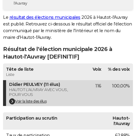
l'Auvray
City break
Voyage de noces
Climat
Destinations
Voyage nature
Forum
+
PHOTO
Le
résultat des élections municipales
2026 à Hautot-l'Auvray
GUIDES D'ACHAT
est publié. Retrouvez ci-dessous le résultat officiel de l'élection
communiqué par le ministère de l'Intérieur et le nom du
BONS PLANS
maire d'Hautot-l'Auvray.
CARTE DE VOEUX
Résultat de l'élection municipale 2026 à
Carte Bonne année
Carte Pâques
Carte de Noël
Carte Saint-Valentin
Carte d'anniversaire
Hautot-l'Auvray [DEFINITIF]
DICTIONNAIRE
Biographies
Expressions
Dictionnaire
Citations
Proverbes
Tête de liste
Voix
% des voix
PROGRAMME TV
Liste
COPAINS D'AVANT
Didier PEULVEY (11 élus)
116
100,00%
HAUTOT L'AUVRAY AVEC VOUS,
Se connecter
Collèges
Universités
Service militaire
S'inscrire
Lycées
Primaires
Entreprises
Avis de recherche
AVIS DE DÉCÈS
POUR VOUS
Voir la liste des élus
FORUM
Lifestyle
Sport
Television
Cinema
Bricolage
Culture
Auto
Voyage
Participation au scrutin
Hautot-
l'Auvray
Taux de participation
62,88%