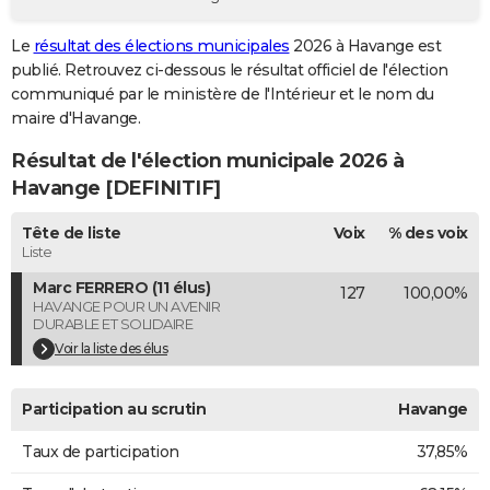
City break
Voyage de noces
Climat
Destinations
Voyage nature
Forum
+
PHOTO
Le
résultat des élections municipales
2026 à Havange est
publié. Retrouvez ci-dessous le résultat officiel de l'élection
GUIDES D'ACHAT
communiqué par le ministère de l'Intérieur et le nom du
BONS PLANS
maire d'Havange.
Résultat de l'élection municipale 2026 à
CARTE DE VOEUX
Havange [DEFINITIF]
Carte Bonne année
Carte Pâques
Carte de Noël
Carte Saint-Valentin
Carte d'anniversaire
DICTIONNAIRE
Tête de liste
Voix
% des voix
Biographies
Expressions
Dictionnaire
Citations
Proverbes
PROGRAMME TV
Liste
Marc FERRERO (11 élus)
127
100,00%
COPAINS D'AVANT
HAVANGE POUR UN AVENIR
DURABLE ET SOLIDAIRE
Se connecter
Collèges
Universités
Service militaire
S'inscrire
Lycées
Primaires
Entreprises
Avis de recherche
AVIS DE DÉCÈS
Voir la liste des élus
FORUM
Participation au scrutin
Havange
Lifestyle
Sport
Television
Cinema
Bricolage
Culture
Auto
Voyage
Taux de participation
37,85%