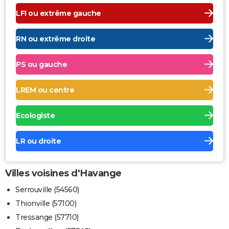
LFI ou extrême gauche
RN ou extrême droite
PS ou gauche
LREM ou centre
Ecologiste
LR ou droite
Villes voisines d'Havange
Serrouville (54560)
Thionville (57100)
Tressange (57710)