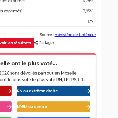
otes exprimés)
6,78%
es exprimés)
3,95%
177
Source :
ministère de l’Intérieur
Partager
oir les résultats
lle ont le plus voté...
2026 sont dévoilés partout en Moselle.
le plus voté le plus voté RN, LFI, PS, LR...
RN ou extrême droite
LREM ou centre