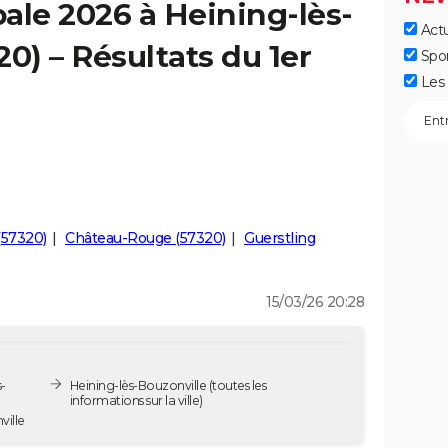
ale 2026 à Heining-lès-
Actu
0) – Résultats du 1er
Spo
Les 
(57320)
Château-Rouge (57320)
Guerstling
15/03/26 20:28
-
Heining-lès-Bouzonville
(toutes les
informations sur la ville)
ville