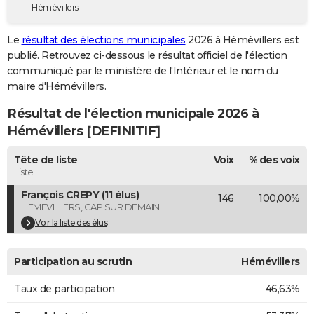
Hémévillers
City break
Voyage de noces
Climat
Destinations
Voyage nature
Forum
+
PHOTO
Le
résultat des élections municipales
2026 à Hémévillers est
GUIDES D'ACHAT
publié. Retrouvez ci-dessous le résultat officiel de l'élection
communiqué par le ministère de l'Intérieur et le nom du
BONS PLANS
maire d'Hémévillers.
CARTE DE VOEUX
Résultat de l'élection municipale 2026 à
Carte Bonne année
Carte Pâques
Carte de Noël
Carte Saint-Valentin
Carte d'anniversaire
Hémévillers [DEFINITIF]
DICTIONNAIRE
Biographies
Expressions
Dictionnaire
Citations
Proverbes
Tête de liste
Voix
% des voix
PROGRAMME TV
Liste
COPAINS D'AVANT
François CREPY (11 élus)
146
100,00%
HEMEVILLERS, CAP SUR DEMAIN
Se connecter
Collèges
Universités
Service militaire
S'inscrire
Lycées
Primaires
Entreprises
Avis de recherche
AVIS DE DÉCÈS
Voir la liste des élus
FORUM
Participation au scrutin
Hémévillers
Lifestyle
Sport
Television
Cinema
Bricolage
Culture
Auto
Voyage
Taux de participation
46,63%