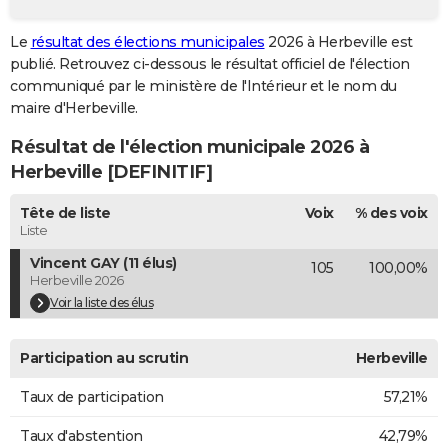
City break
Voyage de noces
Climat
Destinations
Voyage nature
Forum
+
PHOTO
Le
résultat des élections municipales
2026 à Herbeville est
publié. Retrouvez ci-dessous le résultat officiel de l'élection
GUIDES D'ACHAT
communiqué par le ministère de l'Intérieur et le nom du
BONS PLANS
maire d'Herbeville.
Résultat de l'élection municipale 2026 à
CARTE DE VOEUX
Herbeville [DEFINITIF]
Carte Bonne année
Carte Pâques
Carte de Noël
Carte Saint-Valentin
Carte d'anniversaire
DICTIONNAIRE
Tête de liste
Voix
% des voix
Biographies
Expressions
Dictionnaire
Citations
Proverbes
PROGRAMME TV
Liste
Vincent GAY (11 élus)
105
100,00%
COPAINS D'AVANT
Herbeville 2026
Se connecter
Collèges
Universités
Service militaire
S'inscrire
Lycées
Primaires
Entreprises
Avis de recherche
Voir la liste des élus
AVIS DE DÉCÈS
FORUM
Participation au scrutin
Herbeville
Lifestyle
Sport
Television
Cinema
Bricolage
Culture
Auto
Voyage
Taux de participation
57,21%
Taux d'abstention
42,79%