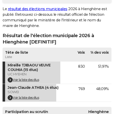
City break
Voyage de noces
Climat
Destinations
Voyage nature
Forum
+
PHOTO
Le
résultat des élections municipales
2026 à Hienghène est
publié. Retrouvez ci-dessous le résultat officiel de l'élection
GUIDES D'ACHAT
communiqué par le ministère de l'Intérieur et le nom du
maire de Hienghène.
BONS PLANS
Résultat de l'élection municipale 2026 à
CARTE DE VOEUX
Hienghène [DEFINITIF]
Carte Bonne année
Carte Pâques
Carte de Noël
Carte Saint-Valentin
Carte d'anniversaire
DICTIONNAIRE
Tête de liste
Voix
% des voix
Biographies
Expressions
Dictionnaire
Citations
Proverbes
Liste
PROGRAMME TV
Mireille TJIBAOU VEUVE
830
51,91%
COPAINS D'AVANT
COUHIA (15 élus)
UC HYEHEN
Se connecter
Collèges
Universités
Service militaire
S'inscrire
Lycées
Primaires
Entreprises
Avis de recherche
AVIS DE DÉCÈS
Voir la liste des élus
Jean-Claude ATHEA (4 élus)
769
48,09%
FORUM
SOWEI
Lifestyle
Sport
Television
Cinema
Bricolage
Culture
Auto
Voyage
Voir la liste des élus
Participation au scrutin
Hienghène