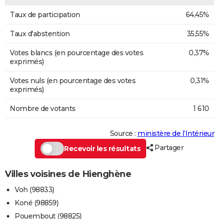
Taux de participation
64,45%
Taux d'abstention
35,55%
Votes blancs (en pourcentage des votes
0,37%
exprimés)
Votes nuls (en pourcentage des votes
0,31%
exprimés)
Nombre de votants
1 610
Source :
ministère de l’Intérieur
Partager
Recevoir les résultats
Villes voisines de Hienghène
Voh (98833)
Koné (98859)
Pouembout (98825)